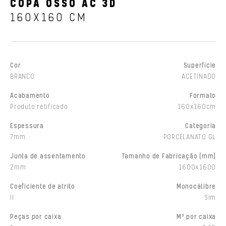
COPA OSSO AC 3D
160X160 CM
Cor
Superfície
BRANCO
ACETINADO
Acabamento
Formato
Produto retificado
160x160cm
Espessura
Categoria
7mm
PORCELANATO GL
Junta de assentamento
Tamanho de Fabricação (mm)
2mm
1600x1600
Coeficiente de atrito
Monocálibre
II
Sim
Peças por caixa
M² por caixa