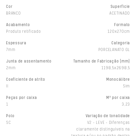
Cor
Superfície
BRANCO
ACETINADO
Acabamento
Formato
Produto retificado
120x270cm
Espessura
Categoria
7mm
PORCELANATO GL
Junta de assentamento
Tamanho de Fabricação (mm)
2mm
1198,5x2698,5
Coeficiente de atrito
Monocálibre
II
Sim
Peças por caixa
M² por caixa
1
3,23
Polo
Variação de tonalidade
SC
V2 - LEVE - Diferenças
claramente distinguíveis na
textura e/ou no padrão dentro