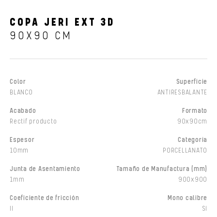
COPA JERI EXT 3D
90X90 CM
Color
Superficie
BLANCO
ANTIRESBALANTE
Acabado
Formato
Rectif producto
90x90cm
Espesor
Categoría
10mm
PORCELLANATO
Junta de Asentamiento
Tamaño de Manufactura (mm)
1mm
900x900
Coeficiente de fricción
Mono calibre
II
Sí