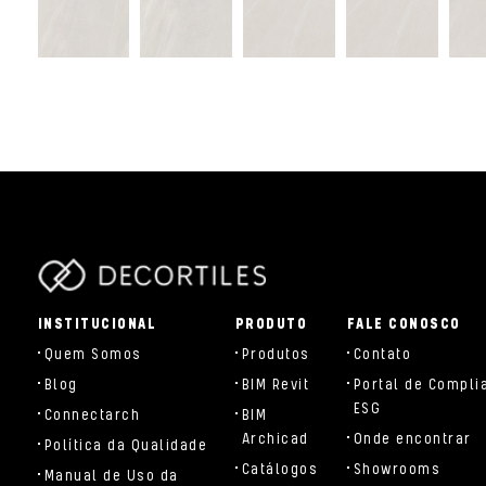
parts/components/c-brand.php
INSTITUCIONAL
PRODUTO
FALE CONOSCO
Quem Somos
Produtos
Contato
Blog
BIM Revit
Portal de Compli
ESG
Connectarch
BIM
Archicad
Onde encontrar
Política da Qualidade
Catálogos
Showrooms
Manual de Uso da