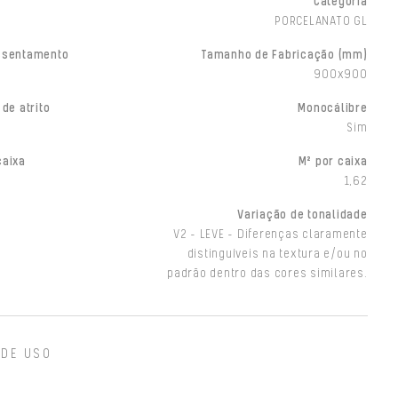
Categoria
PORCELANATO GL
ssentamento
Tamanho de Fabricação (mm)
900x900
 de atrito
Monocálibre
Sim
caixa
M² por caixa
1,62
Variação de tonalidade
V2 - LEVE - Diferenças claramente
distinguíveis na textura e/ou no
padrão dentro das cores similares.
 DE USO