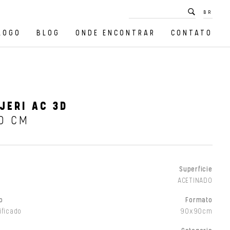
BR
LOGO
BLOG
ONDE ENCONTRAR
CONTATO
JERI AC 3D
0 CM
Superfície
ACETINADO
o
Formato
ificado
90x90cm