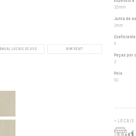
Espessura
10mm
Junta de a
1mm
Coeficiente
II
ANUAL LOCAIS DE USO
BIM REVIT
Peças por 
2
Polo
SC
LOCAIS