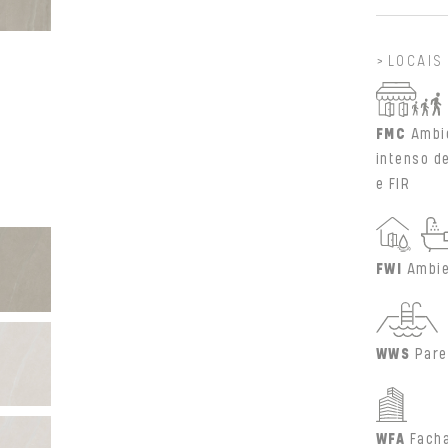
LOCAIS
FMC
Ambi
intenso d
e FIR
FWI
Ambie
WWS
Pare
WFA
Fach