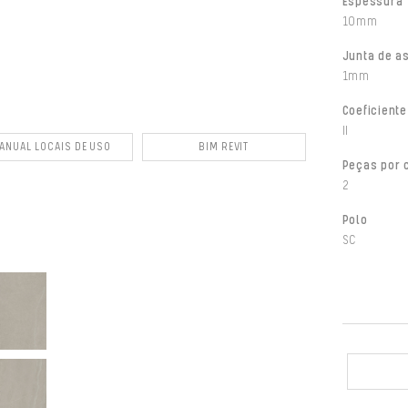
Espessura
10mm
Junta de a
1mm
Coeficiente
II
ANUAL LOCAIS DE USO
BIM REVIT
Peças por 
2
Polo
SC