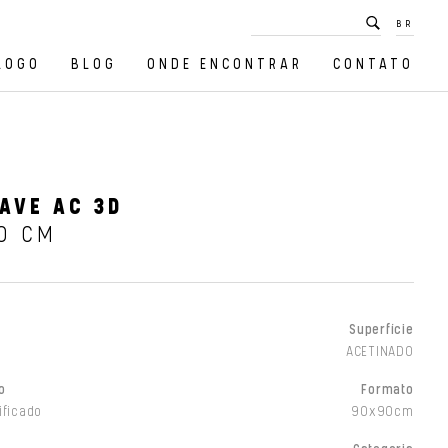
BR
LOGO
BLOG
ONDE ENCONTRAR
CONTATO
AVE AC 3D
0 CM
Superfície
ACETINADO
o
Formato
ificado
90x90cm