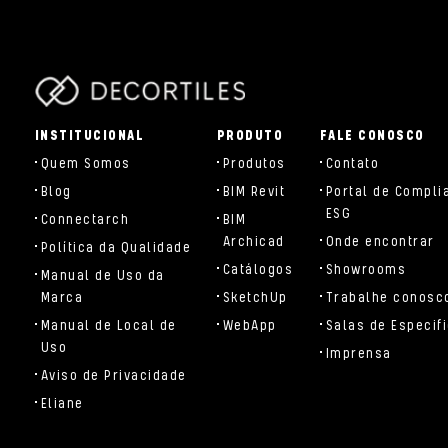
parts/components/c-brand.php
INSTITUCIONAL
PRODUTO
FALE CONOSCO
Quem Somos
Produtos
Contato
Blog
BIM Revit
Portal de Compli
ESG
Connectarch
BIM
Archicad
Onde encontrar
Política da Qualidade
Catálogos
Showrooms
Manual de Uso da
Marca
SketchUp
Trabalhe conosc
Manual de Local de
WebApp
Salas de Especif
Uso
Imprensa
Aviso de Privacidade
Eliane