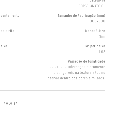
Categoria
PORCELANATO GL
ssentamento
Tamanho de Fabricação (mm)
900x900
 de atrito
Monocálibre
Sim
caixa
M² por caixa
1,62
Variação de tonalidade
V2 - LEVE - Diferenças claramente
distinguíveis na textura e/ou no
padrão dentro das cores similares.
POLO BA