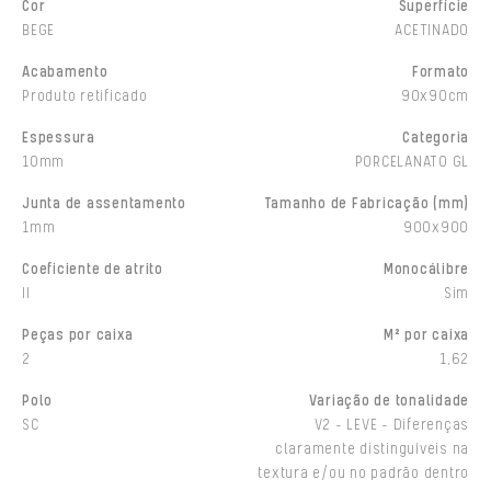
Cor
Superfície
BEGE
ACETINADO
Acabamento
Formato
Produto retificado
90x90cm
Espessura
Categoria
10mm
PORCELANATO GL
Junta de assentamento
Tamanho de Fabricação (mm)
1mm
900x900
Coeficiente de atrito
Monocálibre
II
Sim
Peças por caixa
M² por caixa
2
1,62
Polo
Variação de tonalidade
SC
V2 - LEVE - Diferenças
claramente distinguíveis na
textura e/ou no padrão dentro