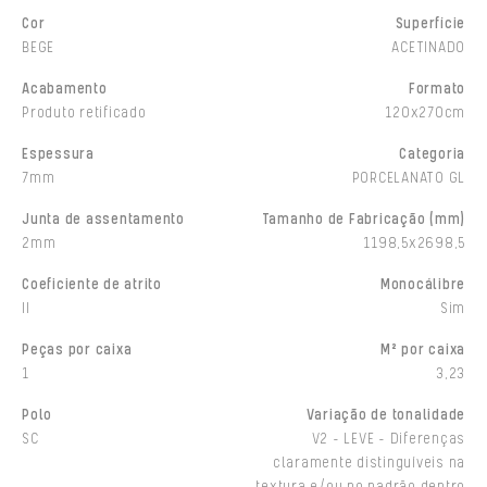
Cor
Superfície
BEGE
ACETINADO
Acabamento
Formato
Produto retificado
120x270cm
Espessura
Categoria
7mm
PORCELANATO GL
Junta de assentamento
Tamanho de Fabricação (mm)
2mm
1198,5x2698,5
Coeficiente de atrito
Monocálibre
II
Sim
Peças por caixa
M² por caixa
1
3,23
Polo
Variação de tonalidade
SC
V2 - LEVE - Diferenças
claramente distinguíveis na
textura e/ou no padrão dentro