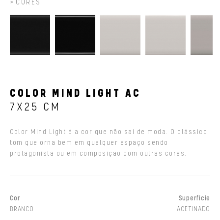
CORES
COLOR MIND LIGHT AC
7X25 CM
Color Mind Light é a cor que não sai de moda. O clássico
tom que orna bem em qualquer espaço sendo
protagonista ou em composição com outras cores.
Cor
Superfície
BRANCO
ACETINADO