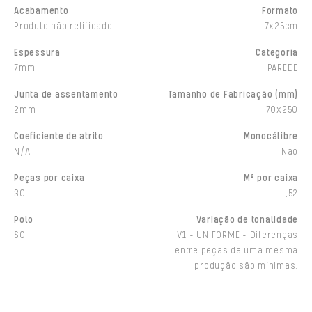
Acabamento
Formato
Produto não retificado
7x25cm
Espessura
Categoria
7mm
PAREDE
Junta de assentamento
Tamanho de Fabricação (mm)
2mm
70x250
Coeficiente de atrito
Monocálibre
N/A
Não
Peças por caixa
M² por caixa
30
,52
Polo
Variação de tonalidade
SC
V1 - UNIFORME - Diferenças
entre peças de uma mesma
produção são mínimas.