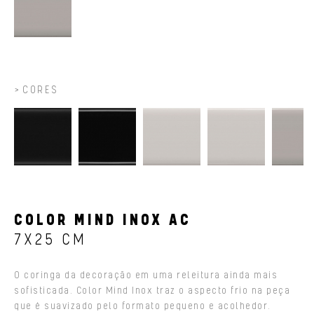
CORES
COLOR MIND INOX AC
7X25 CM
O coringa da decoração em uma releitura ainda mais
sofisticada. Color Mind Inox traz o aspecto frio na peça
que é suavizado pelo formato pequeno e acolhedor.