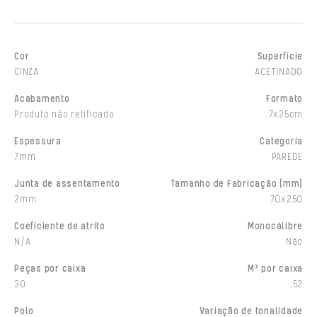
Cor
Superfície
CINZA
ACETINADO
Acabamento
Formato
Produto não retificado
7x25cm
Espessura
Categoria
7mm
PAREDE
Junta de assentamento
Tamanho de Fabricação (mm)
2mm
70x250
Coeficiente de atrito
Monocálibre
N/A
Não
Peças por caixa
M² por caixa
30
,52
Polo
Variação de tonalidade