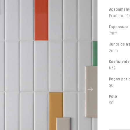
Acabament
Produto não
Espessura
7mm
Junta de a
2mm
Coeficiente
N/A
Peças por 
30
Polo
SC