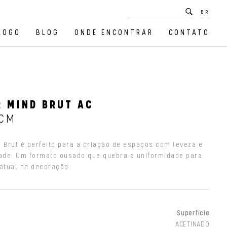
BR
LOGO
BLOG
ONDE ENCONTRAR
CONTATO
 MIND BRUT AC
 CM
d Brut é perfeito para a criação de espaços com leveza e
dade. Um formato ousado que quebra a uniformidade para
 atual na decoração.
Superfície
ACETINADO