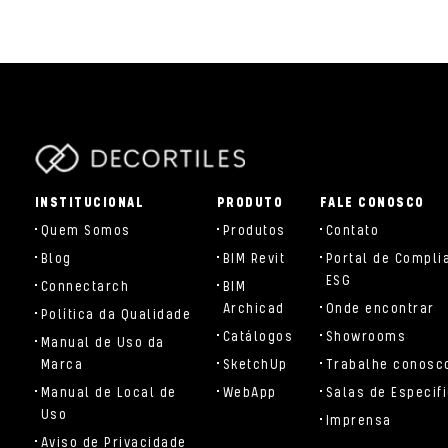
parts/components/c-brand.php
INSTITUCIONAL
PRODUTO
FALE CONOSCO
Quem Somos
Produtos
Contato
Blog
BIM Revit
Portal de Compli
ESG
Connectarch
BIM
Archicad
Onde encontrar
Política da Qualidade
Catálogos
Showrooms
Manual de Uso da
Marca
SketchUp
Trabalhe conosc
Manual de Local de
WebApp
Salas de Especif
Uso
Imprensa
Aviso de Privacidade