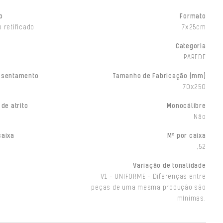
o
Formato
 retificado
7x25cm
Categoria
PAREDE
ssentamento
Tamanho de Fabricação (mm)
70x250
 de atrito
Monocálibre
Não
caixa
M² por caixa
,52
Variação de tonalidade
V1 - UNIFORME - Diferenças entre
peças de uma mesma produção são
mínimas.