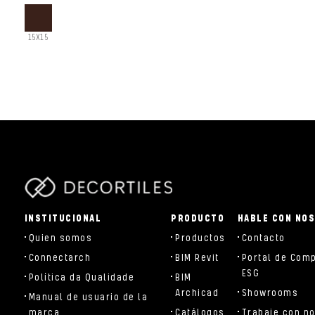
15X15
parts/components/c-brand.php
INSTITUCIONAL
PRODUCTO
HABLE CON NO
Quien somos
Productos
Contacto
Connectarch
BIM Revit
Portal de Com
ESG
Política da Qualidade
BIM
Archicad
Showrooms
Manual de usuario de la
marca
Catálogos
Trabaje con n