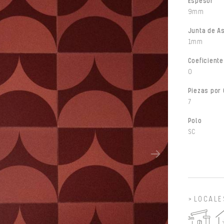
Espesor
9mm
Junta de A
1mm
Coeficiente
0
Piezas por 
7
Polo
SC
LOCALE