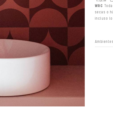
WRC
Toda
secas o h
incluso l
Ambientes