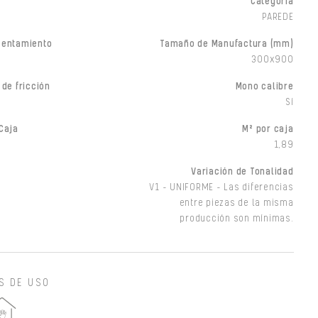
Categoría
PAREDE
sentamiento
Tamaño de Manufactura (mm)
300x900
 de fricción
Mono calibre
Sí
Caja
M² por caja
1,89
Variación de Tonalidad
V1 - UNIFORME - Las diferencias
entre piezas de la misma
producción son mínimas.
S DE USO