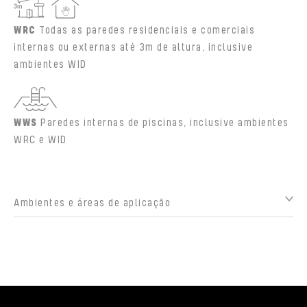
WRC
Todas as paredes residenciais e comerciais
internas ou externas até 3m de altura, inclusive
ambientes WID
WWS
Paredes internas de piscinas, inclusive ambientes
WRC e WID
Ambientes e áreas de aplicação