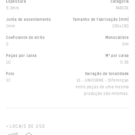
Espessura
Categoria
9,3mm
PAREDE
Junta de assentamento
Tamanho de Fabricação (mm)
1mm
190x190
Coeficiente de atrito
Monocálibre
0
Sim
Peças por caixa
M² por caixa
10
0,36
Polo
Variação de tonalidade
SC
V1 - UNIFORME - Diferenças
entre peças de uma mesma
produção são mínimas.
LOCAIS DE USO