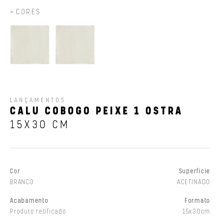
CORES
LANÇAMENTOS
CALU COBOGO PEIXE 1 OSTRA
15X30 CM
Cor
Superfície
BRANCO
ACETINADO
Acabamento
Formato
Produto retificado
15x30cm