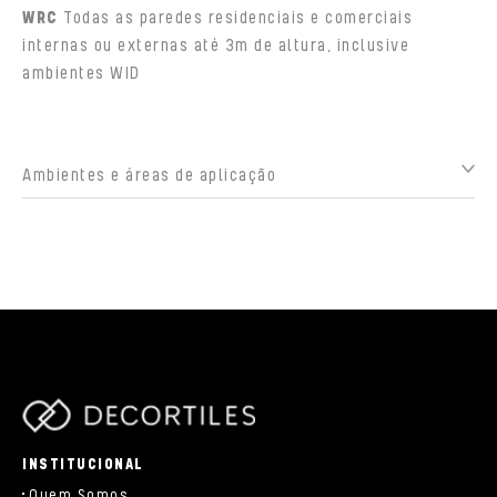
WRC
Todas as paredes residenciais e comerciais
internas ou externas até 3m de altura, inclusive
ambientes WID
Ambientes e áreas de aplicação
parts/components/c-brand.php
INSTITUCIONAL
Quem Somos