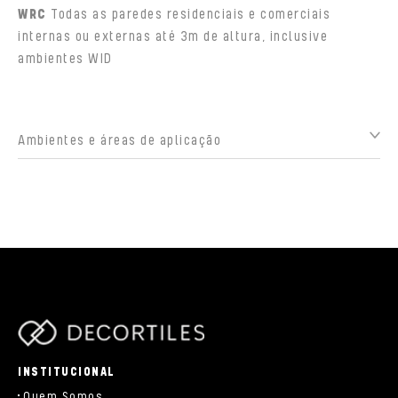
WRC
Todas as paredes residenciais e comerciais
internas ou externas até 3m de altura, inclusive
ambientes WID
Ambientes e áreas de aplicação
parts/components/c-brand.php
INSTITUCIONAL
Quem Somos