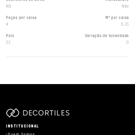
ND
Não
Peças por caixa
M² por caixa
4
0,21
Polo
Variação de tonalidade
SC
0
parts/components/c-brand.php
INSTITUCIONAL
Quem Somos