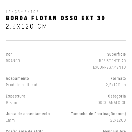
LANÇAMENTOS
BORDA FLOTAN OSSO EXT 3D
2,5X120 CM
Cor
Superfície
BRANCO
RESISTENTE AO
ESCORREGAMENTO
Acabamento
Formato
Produto retificado
2,5x120cm
Espessura
Categoria
8,5mm
PORCELANATO GL
Junta de assentamento
Tamanho de Fabricação (mm)
1mm
25x1200
Coeficiente de atrito
Monocálibre