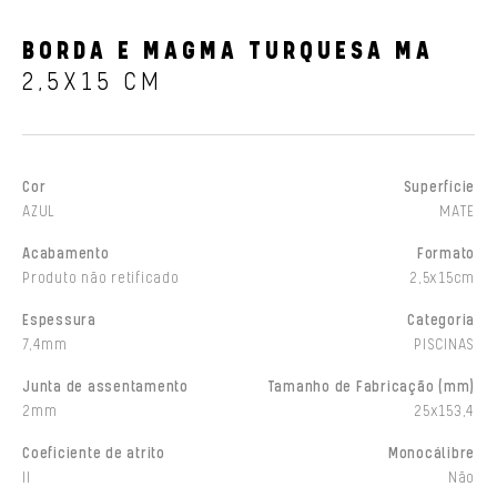
BORDA E MAGMA TURQUESA MA
2,5X15 CM
Cor
Superfície
AZUL
MATE
Acabamento
Formato
Produto não retificado
2,5x15cm
Espessura
Categoria
7,4mm
PISCINAS
Junta de assentamento
Tamanho de Fabricação (mm)
2mm
25x153,4
Coeficiente de atrito
Monocálibre
II
Não