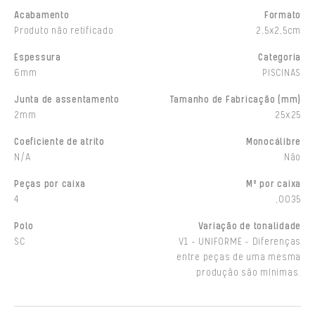
Acabamento
Formato
Produto não retificado
2,5x2,5cm
Espessura
Categoria
6mm
PISCINAS
Junta de assentamento
Tamanho de Fabricação (mm)
2mm
25x25
Coeficiente de atrito
Monocálibre
N/A
Não
Peças por caixa
M² por caixa
4
,0035
Polo
Variação de tonalidade
SC
V1 - UNIFORME - Diferenças
entre peças de uma mesma
produção são mínimas.