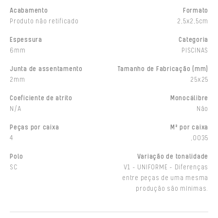
Acabamento
Formato
Produto não retificado
2,5x2,5cm
Espessura
Categoria
6mm
PISCINAS
Junta de assentamento
Tamanho de Fabricação (mm)
2mm
25x25
Coeficiente de atrito
Monocálibre
N/A
Não
Peças por caixa
M² por caixa
4
,0035
Polo
Variação de tonalidade
SC
V1 - UNIFORME - Diferenças
entre peças de uma mesma
produção são mínimas.