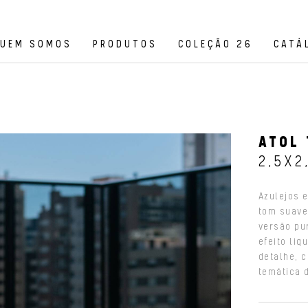
UEM SOMOS
PRODUTOS
COLEÇÃO 26
CATÁ
ATOL 
2,5X2
Azulejos 
tom suave
versão pu
efeito li
detalhe, 
temática 