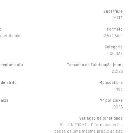
Superfície
MATE
o
Formato
 retificado
2,5x2,5cm
Categoria
PISCINAS
ssentamento
Tamanho de Fabricação (mm)
25x25
 de atrito
Monocálibre
Não
caixa
M² por caixa
,0035
Variação de tonalidade
V1 - UNIFORME - Diferenças entre
peças de uma mesma produção são