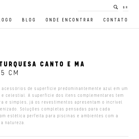
BR
LOGO
BLOG
ONDE ENCONTRAR
CONTATO
TURQUESA CANTO E MA
,5 CM
e acessórios de superfície predominantemente azul em um
 e celestial. A superfície dos itens complementares tem
ra e simples, já os revestimentos apresentam o incrível
quenizado. Soluções completas pensadas para cada
com estética perfeita para piscinas e ambientes com a
da natureza.