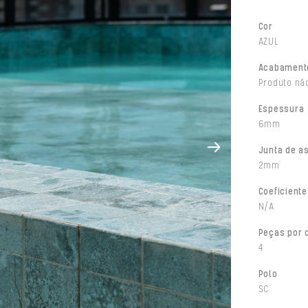
Cor
AZUL
Acabament
Produto não
Espessura
6mm
Junta de a
2mm
Coeficiente
N/A
Peças por 
4
Polo
SC