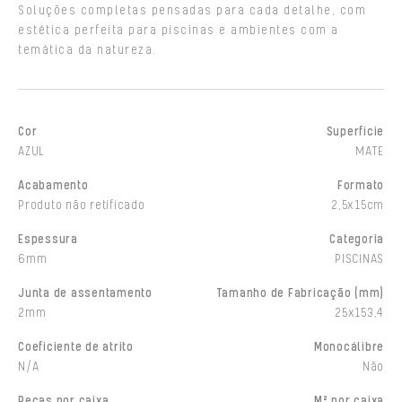
Soluções completas pensadas para cada detalhe, com
estética perfeita para piscinas e ambientes com a
temática da natureza.
Cor
Superfície
AZUL
MATE
Acabamento
Formato
Produto não retificado
2,5x15cm
Espessura
Categoria
6mm
PISCINAS
Junta de assentamento
Tamanho de Fabricação (mm)
2mm
25x153,4
Coeficiente de atrito
Monocálibre
N/A
Não
Peças por caixa
M² por caixa