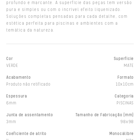
profundo e marcante. A superfície das peças tem versão
pura e simples ou com o incrível efeito liquenizado.
Soluções completas pensadas para cada detalhe, com
estética perfeita para piscinas e ambientes com a
temática da natureza.
Cor
Superfície
VERDE
MATE
Acabamento
Formato
Produto não retificado
10x10cm
Espessura
Categoria
6mm
PISCINAS
Junta de assentamento
Tamanho de Fabricação (mm)
3mm
98x98
Coeficiente de atrito
Monocálibre