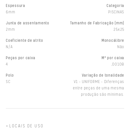
Espessura
Categoria
6mm
PISCINAS
Junta de assentamento
Tamanho de Fabricação (mm)
2mm
25x25
Coeficiente de atrito
Monocálibre
N/A
Não
Peças por caixa
M² por caixa
4
,00108
Polo
Variação de tonalidade
SC
V1 - UNIFORME - Diferenças
entre peças de uma mesma
produção são mínimas.
LOCAIS DE USO