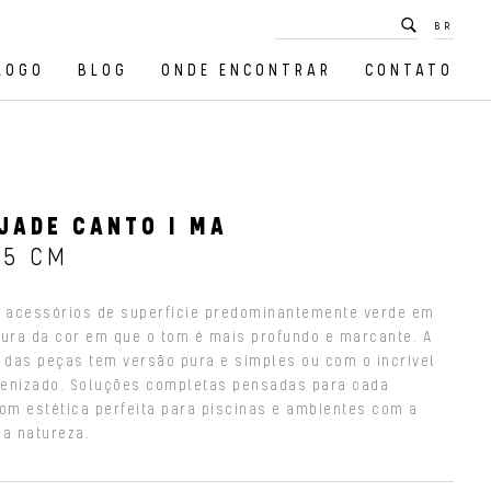
BR
LOGO
BLOG
ONDE ENCONTRAR
CONTATO
JADE CANTO I MA
,5 CM
e acessórios de superfície predominantemente verde em
tura da cor em que o tom é mais profundo e marcante. A
e das peças tem versão pura e simples ou com o incrível
quenizado. Soluções completas pensadas para cada
com estética perfeita para piscinas e ambientes com a
da natureza.