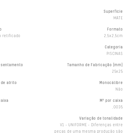
Superfície
MATE
o
Formato
 retificado
2,5x2,5cm
Categoria
PISCINAS
ssentamento
Tamanho de Fabricação (mm)
25x25
 de atrito
Monocálibre
Não
caixa
M² por caixa
,0035
Variação de tonalidade
V1 - UNIFORME - Diferenças entre
peças de uma mesma produção são