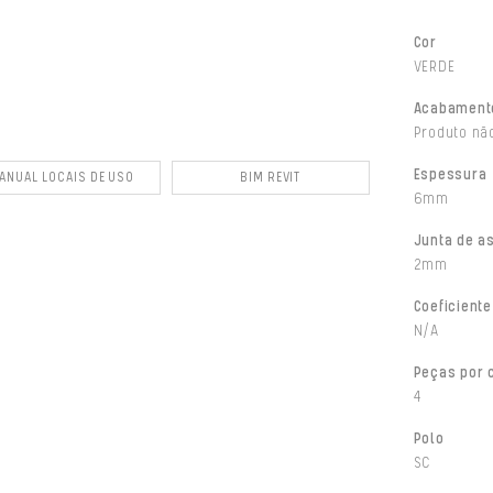
Cor
VERDE
Acabament
Produto não
Espessura
ANUAL LOCAIS DE USO
BIM REVIT
6mm
Junta de a
2mm
Coeficiente
N/A
Peças por 
4
Polo
SC