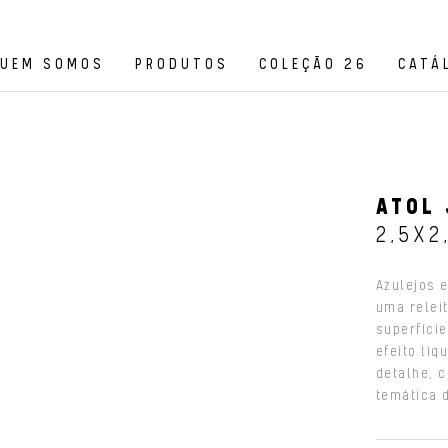
UEM SOMOS
PRODUTOS
COLEÇÃO 26
CATÁ
ATOL 
2,5X2
Azulejos 
uma relei
superfíci
efeito li
detalhe, 
temática 