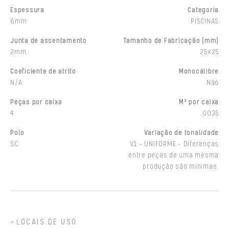
Espessura
Categoria
6mm
PISCINAS
Junta de assentamento
Tamanho de Fabricação (mm)
2mm
25x25
Coeficiente de atrito
Monocálibre
N/A
Não
Peças por caixa
M² por caixa
4
,0035
Polo
Variação de tonalidade
SC
V1 - UNIFORME - Diferenças
entre peças de uma mesma
produção são mínimas.
LOCAIS DE USO