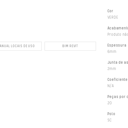
Cor
VERDE
Acabament
Produto não
Espessura
ANUAL LOCAIS DE USO
BIM REVIT
6mm
Junta de a
2mm
Coeficiente
N/A
Peças por 
20
Polo
SC