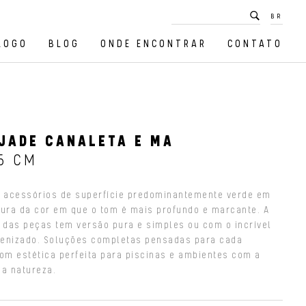
BR
LOGO
BLOG
ONDE ENCONTRAR
CONTATO
JADE CANALETA E MA
5 CM
e acessórios de superfície predominantemente verde em
tura da cor em que o tom é mais profundo e marcante. A
e das peças tem versão pura e simples ou com o incrível
quenizado. Soluções completas pensadas para cada
com estética perfeita para piscinas e ambientes com a
da natureza.