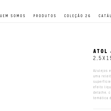
UEM SOMOS
PRODUTOS
COLEÇÃO 26
CATÁ
ATOL 
2,5X1
Azulejos 
uma relei
superfíci
efeito li
detalhe, 
temática 