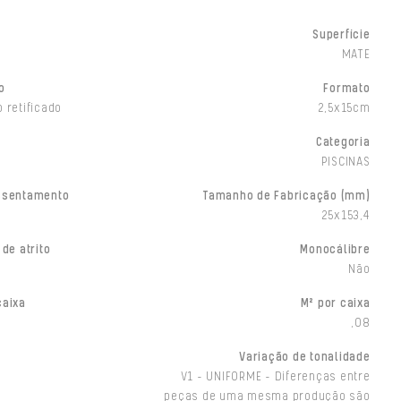
Superfície
MATE
o
Formato
 retificado
2,5x15cm
Categoria
PISCINAS
ssentamento
Tamanho de Fabricação (mm)
25x153,4
 de atrito
Monocálibre
Não
caixa
M² por caixa
,08
Variação de tonalidade
V1 - UNIFORME - Diferenças entre
peças de uma mesma produção são