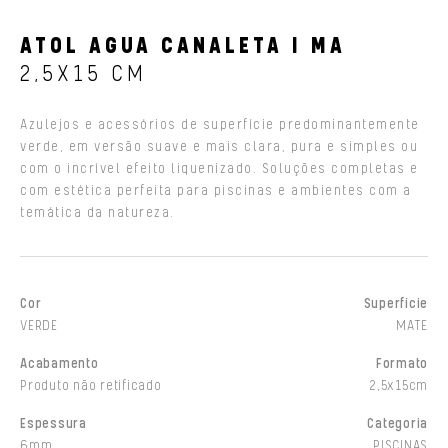
ATOL AGUA CANALETA I MA
2,5X15 CM
Azulejos e acessórios de superfície predominantemente
verde, em versão suave e mais clara, pura e simples ou
com o incrível efeito liquenizado. Soluções completas e
com estética perfeita para piscinas e ambientes com a
temática da natureza.
Cor
Superfície
VERDE
MATE
Acabamento
Formato
Produto não retificado
2,5x15cm
Espessura
Categoria
6mm
PISCINAS