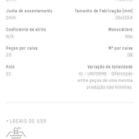
Junta de assentamento
Tamanho de Fabricação (mm)
2mm
25x153,4
Coeficiente de atrito
Monocálibre
N/A
Não
Peças por caixa
M² por caixa
20
,08
Polo
Variação de tonalidade
SC
V1 - UNIFORME - Diferenças
entre peças de uma mesma
produção são mínimas.
LOCAIS DE USO