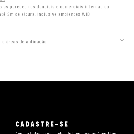
s as paredes residenciais e comerciais internas ou
até 3m de altura, inclusive ambientes WID
 e áreas de aplicação
CADASTRE-SE
Receba todas as novidades de lançamentos Decortiles