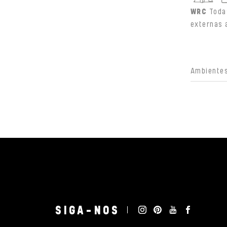
WRC
Toda
externas 
Ambientes
SIGA-NOS