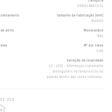
Categoria
PORCELANATO GL
ssentamento
Tamanho de Fabricação (mm)
95x900
 de atrito
Monocálibre
Não
caixa
M² por caixa
0,85
Variação de tonalidade
V2 - LEVE - Diferenças claramente
distinguíveis na textura e/ou no
padrão dentro das cores similares.
 DE USO