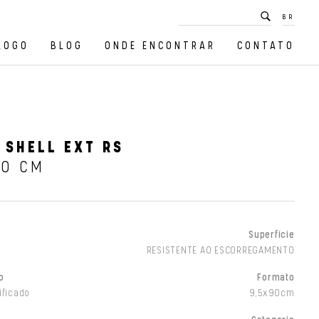
BR
LOGO
BLOG
ONDE ENCONTRAR
CONTATO
 SHELL EXT RS
90 CM
Superfície
RESISTENTE AO ESCORREGAMENTO
o
Formato
ificado
9,5x90cm