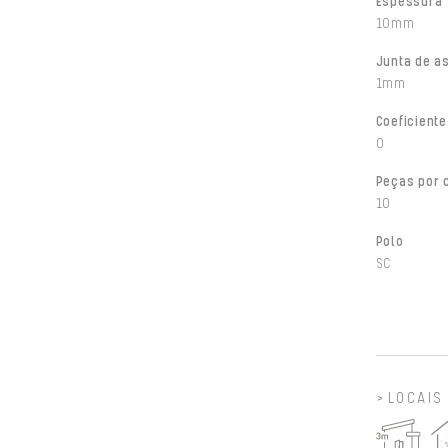
Espessura
10mm
Junta de a
1mm
Coeficiente
0
Peças por 
10
Polo
SC
LOCAIS