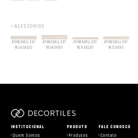
ACESSÓRIOS
ATINS SHELL EXT
ATINS SHELL EXT
ATINS SHELL EXT
ATINS SHELL EXT
RS 14,5X120
RS 14,5X90
RS 9,5X120
RS 9,5X90
parts/components/c-brand.php
INSTITUCIONAL
PRODUTO
FALE CONOSCO
Quem Somos
Produtos
Contato