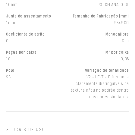
10mm
PORCELANATO GL
Junta de assentamento
Tamanho de Fabricação (mm)
1mm
95x900
Coeficiente de atrito
Monocálibre
0
Sim
Peças por caixa
M² por caixa
10
0,85
Polo
Variação de tonalidade
SC
V2 - LEVE - Diferenças
claramente distinguíveis na
textura e/ou no padrão dentro
das cores similares.
LOCAIS DE USO