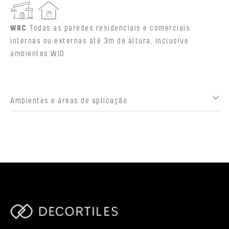
WRC
Todas as paredes residenciais e comerciais
internas ou externas até 3m de altura, inclusive
ambientes WID
Ambientes e áreas de aplicação
parts/components/c-brand.php