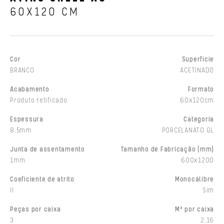
60X120 CM
Cor
Superfície
BRANCO
ACETINADO
Acabamento
Formato
Produto retificado
60x120cm
Espessura
Categoria
8,5mm
PORCELANATO GL
Junta de assentamento
Tamanho de Fabricação (mm)
1mm
600x1200
Coeficiente de atrito
Monocálibre
II
Sim
Peças por caixa
M² por caixa
3
2,16