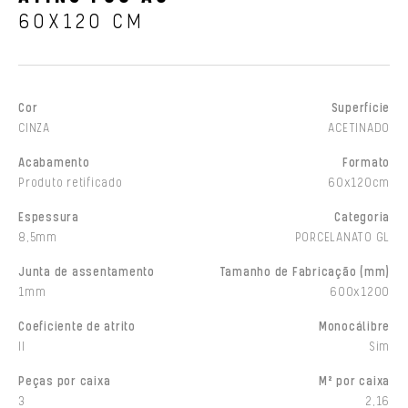
60X120 CM
Cor
Superfície
CINZA
ACETINADO
Acabamento
Formato
Produto retificado
60x120cm
Espessura
Categoria
8,5mm
PORCELANATO GL
Junta de assentamento
Tamanho de Fabricação (mm)
1mm
600x1200
Coeficiente de atrito
Monocálibre
II
Sim
Peças por caixa
M² por caixa
3
2,16