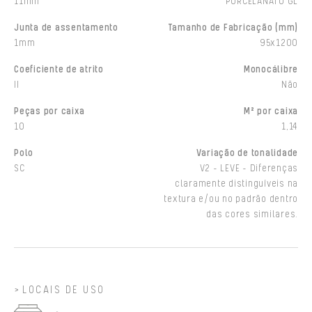
11mm
PORCELANATO GL
Junta de assentamento
Tamanho de Fabricação (mm)
1mm
95x1200
Coeficiente de atrito
Monocálibre
II
Não
Peças por caixa
M² por caixa
10
1,14
Polo
Variação de tonalidade
SC
V2 - LEVE - Diferenças
claramente distinguíveis na
textura e/ou no padrão dentro
das cores similares.
LOCAIS DE USO