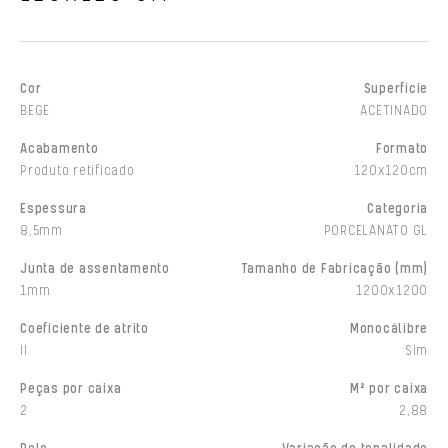
Cor
Superfície
BEGE
ACETINADO
Acabamento
Formato
Produto retificado
120x120cm
Espessura
Categoria
8,5mm
PORCELANATO GL
Junta de assentamento
Tamanho de Fabricação (mm)
1mm
1200x1200
Coeficiente de atrito
Monocálibre
II
Sim
Peças por caixa
M² por caixa
2
2,88