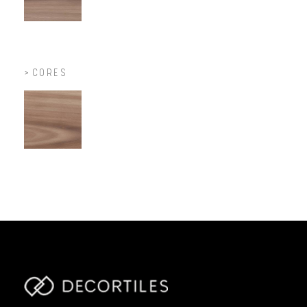
CORES
parts/components/c-brand.php