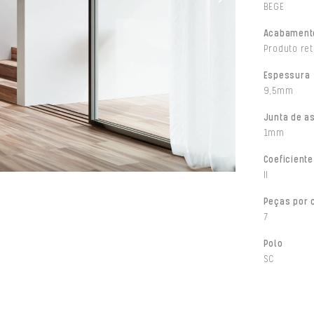
BEGE
Acabament
Produto ret
Espessura
9,5mm
Junta de a
1mm
Coeficiente
II
Peças por 
7
Polo
SC