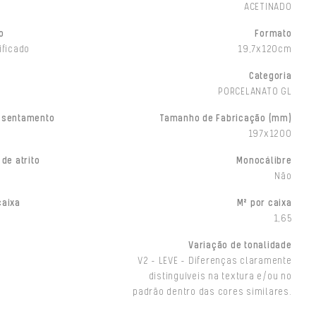
ACETINADO
o
Formato
ificado
19,7x120cm
Categoria
PORCELANATO GL
ssentamento
Tamanho de Fabricação (mm)
197x1200
 de atrito
Monocálibre
Não
caixa
M² por caixa
1,65
Variação de tonalidade
V2 - LEVE - Diferenças claramente
distinguíveis na textura e/ou no
padrão dentro das cores similares.