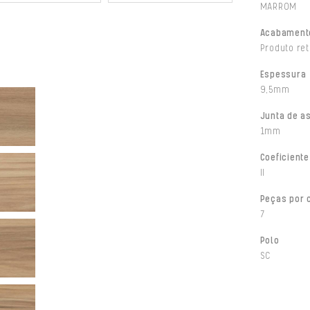
MARROM
Acabament
Produto ret
Espessura
9,5mm
Junta de a
1mm
Coeficiente
II
Peças por 
7
Polo
SC