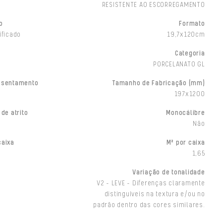
RESISTENTE AO ESCORREGAMENTO
o
Formato
ificado
19,7x120cm
Categoria
PORCELANATO GL
ssentamento
Tamanho de Fabricação (mm)
197x1200
 de atrito
Monocálibre
Não
caixa
M² por caixa
1,65
Variação de tonalidade
V2 - LEVE - Diferenças claramente
distinguíveis na textura e/ou no
padrão dentro das cores similares.