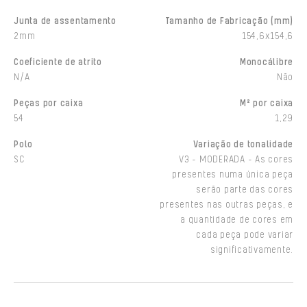
Junta de assentamento
Tamanho de Fabricação (mm)
2mm
154,6x154,6
Coeficiente de atrito
Monocálibre
N/A
Não
Peças por caixa
M² por caixa
54
1,29
Polo
Variação de tonalidade
SC
V3 - MODERADA - As cores
presentes numa única peça
serão parte das cores
presentes nas outras peças, e
a quantidade de cores em
cada peça pode variar
significativamente.