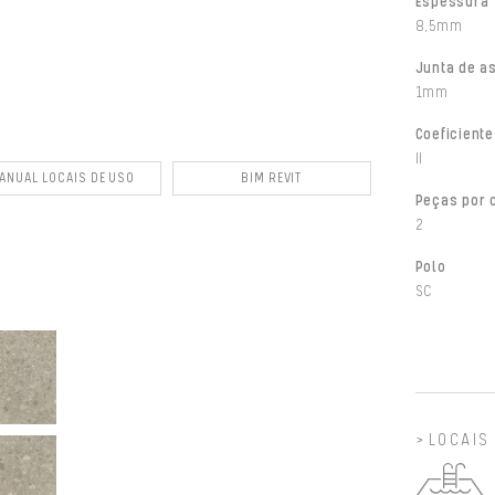
Espessura
8,5mm
Junta de a
1mm
Coeficiente
II
ANUAL LOCAIS DE USO
BIM REVIT
Peças por 
2
Polo
SC
LOCAIS