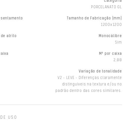
Categoria
PORCELANATO GL
ssentamento
Tamanho de Fabricação (mm)
1200x1200
 de atrito
Monocálibre
Sim
caixa
M² por caixa
2,88
Variação de tonalidade
V2 - LEVE - Diferenças claramente
distinguíveis na textura e/ou no
padrão dentro das cores similares.
 DE USO