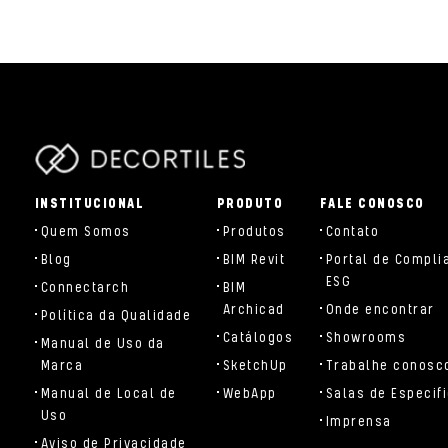
parts/components/c-brand.php
INSTITUCIONAL
PRODUTO
FALE CONOSCO
Quem Somos
Produtos
Contato
Blog
BIM Revit
Portal de Compli
ESG
Connectarch
BIM
Archicad
Onde encontrar
Política da Qualidade
Catálogos
Showrooms
Manual de Uso da
Marca
SketchUp
Trabalhe conosc
Manual de Local de
WebApp
Salas de Especif
Uso
Imprensa
Aviso de Privacidade