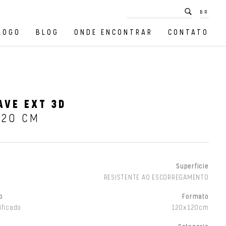
BR
LOGO
BLOG
ONDE ENCONTRAR
CONTATO
AVE EXT 3D
120 CM
Superfície
RESISTENTE AO ESCORREGAMENTO
o
Formato
ificado
120x120cm