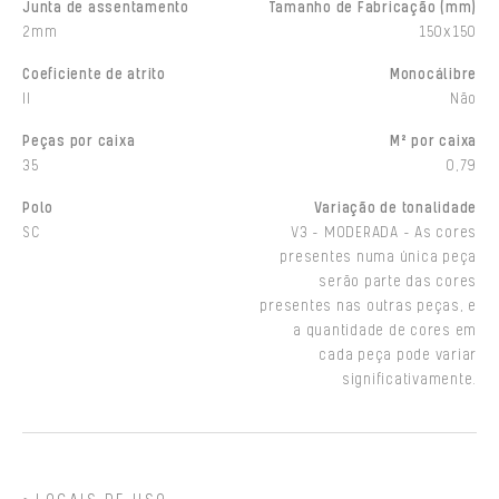
Junta de assentamento
Tamanho de Fabricação (mm)
2mm
150x150
Coeficiente de atrito
Monocálibre
II
Não
Peças por caixa
M² por caixa
35
0,79
Polo
Variação de tonalidade
SC
V3 - MODERADA - As cores
presentes numa única peça
serão parte das cores
presentes nas outras peças, e
a quantidade de cores em
cada peça pode variar
significativamente.