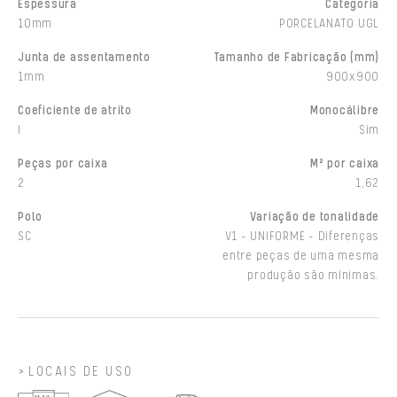
Espessura
Categoria
10mm
PORCELANATO UGL
Junta de assentamento
Tamanho de Fabricação (mm)
1mm
900x900
Coeficiente de atrito
Monocálibre
I
Sim
Peças por caixa
M² por caixa
2
1,62
Polo
Variação de tonalidade
SC
V1 - UNIFORME - Diferenças
entre peças de uma mesma
produção são mínimas.
LOCAIS DE USO