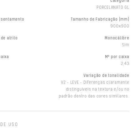
Categoria
PORCELANATO GL
ssentamento
Tamanho de Fabricação (mm)
900x900
 de atrito
Monocálibre
Sim
caixa
M² por caixa
2,43
Variação de tonalidade
V2 - LEVE - Diferenças claramente
distinguíveis na textura e/ou no
padrão dentro das cores similares.
 DE USO