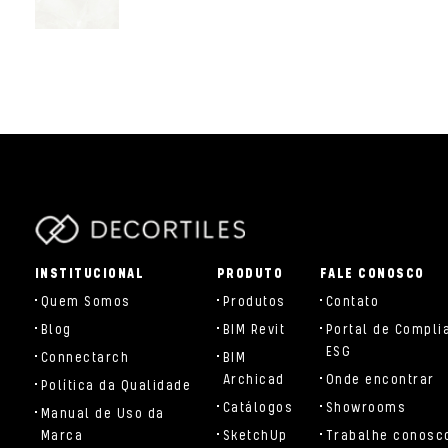
parts/components/c-brand.php
INSTITUCIONAL
PRODUTO
FALE CONOSCO
Quem Somos
Produtos
Contato
Blog
BIM Revit
Portal de Compli
ESG
Connectarch
BIM
Archicad
Onde encontrar
Política da Qualidade
Catálogos
Showrooms
Manual de Uso da
Marca
SketchUp
Trabalhe conosc