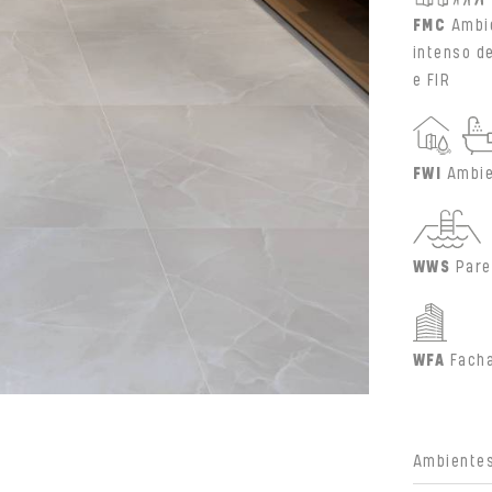
FMC
Ambi
intenso d
e FIR
FWI
Ambie
WWS
Pare
WFA
Fach
Ambientes