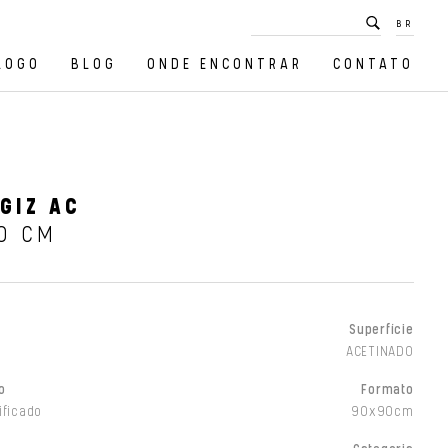
BR
LOGO
BLOG
ONDE ENCONTRAR
CONTATO
GIZ AC
0 CM
Superfície
ACETINADO
o
Formato
ificado
90x90cm