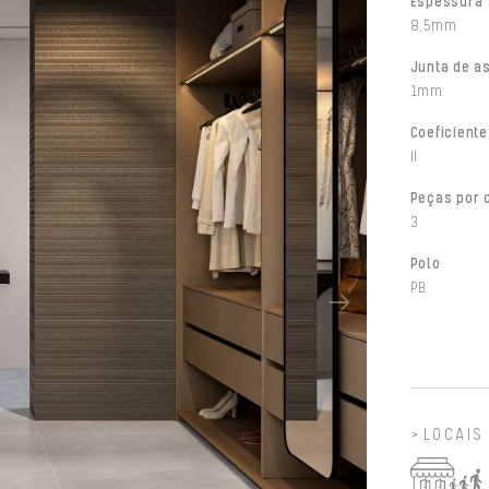
Espessura
8,5mm
Junta de a
1mm
Coeficiente
II
Peças por 
3
Polo
PB
LOCAIS