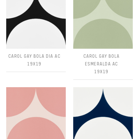
CAROL GAY BOLA DIA AC
CAROL GAY BOLA
19X19
ESMERALDA AC
19X19