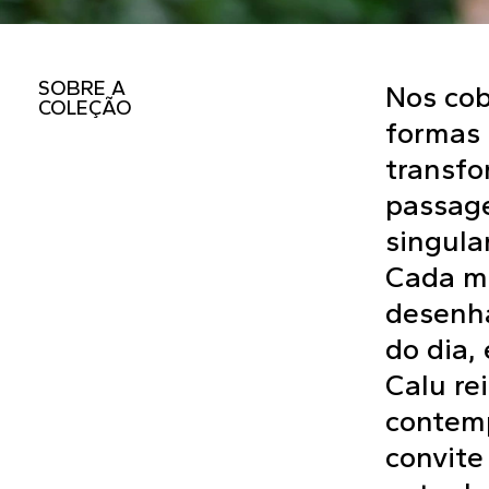
SOBRE A
Nos cob
COLEÇÃO
formas 
transf
passage
singula
Cada mó
desenha
do dia,
Calu re
contemp
convite