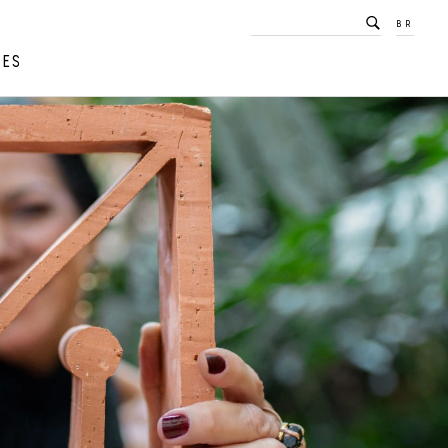
BR
RES