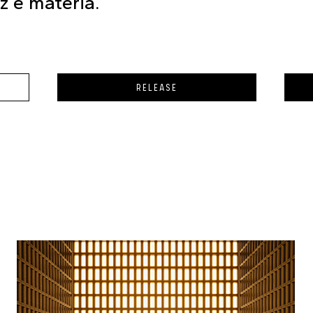
uz e matéria.
RELEASE