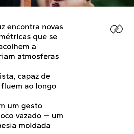
uz encontra novas
métricas que se
acolhem a
criam atmosferas
ista, capaz de
 fluem ao longo
om um gesto
bloco vazado — um
poesia moldada