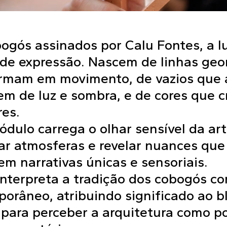
ogós assinados por Calu Fontes, a l
de expressão. Nascem de linhas geo
ormam em movimento, de vazios que 
m de luz e sombra, e de cores que 
res.
dulo carrega o olhar sensível da art
r atmosferas e revelar nuances que
 em narrativas únicas e sensoriais.
interpreta a tradição dos cobogós c
orâneo, atribuindo significado ao 
 para perceber a arquitetura como 